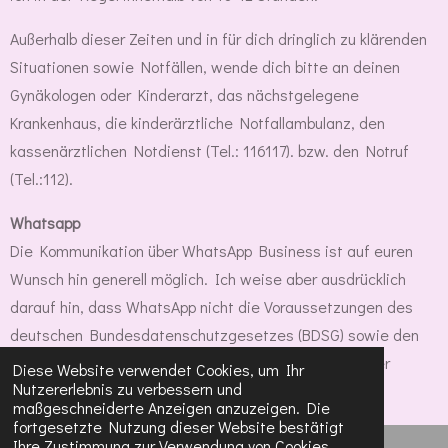
Außerhalb dieser Zeiten und in für dich dringlich zu klärenden
Situationen sowie Notfällen, wende dich bitte an deinen
Gynäkologen oder Kinderarzt, das nächstgelegene
Krankenhaus, die kinderärztliche Notfallambulanz, den
kassenärztlichen Notdienst (Tel.: 116117). bzw. den Notruf
(Tel.:112).
Whatsapp
Die Kommunikation über WhatsApp Business ist auf euren
Wunsch hin generell möglich. Ich weise aber ausdrücklich
darauf hin, dass WhatsApp nicht die Voraussetzungen des
deutschen Bundesdatenschutzgesetzes (BDSG) sowie den
Anhang §9 BDSG, erfüllt und ich für die Sicherheit eurer
Diese Website verwendet Cookies, um Ihr
Nutzererlebnis zu verbessern und
Daten keine Haftung übernehme.
maßgeschneiderte Anzeigen anzuzeigen. Die
fortgesetzte Nutzung dieser Website bestätigt
Ihre Zustimmung zur Verwendung von Cookies.